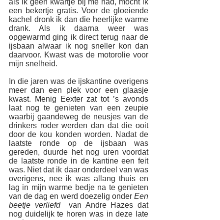
als ik geen kwartje bij me had, mocht ik 
een bekertje gratis. Voor de gloeiende 
kachel dronk ik dan die heerlijke warme 
drank. Als ik daarna weer was 
opgewarmd ging ik direct terug naar de 
ijsbaan alwaar ik nog sneller kon dan 
daarvoor. Kwast was de motorolie voor 
mijn snelheid. 
In die jaren was de ijskantine overigens 
meer dan een plek voor een glaasje 
kwast. Menig Eexter zat tot ’s avonds 
laat nog te genieten van een zeupie 
waarbij gaandeweg de neusjes van de 
drinkers roder werden dan dat die ooit 
door de kou konden worden. Nadat de 
laatste ronde op de ijsbaan was 
gereden, duurde het nog uren voordat 
de laatste ronde in de kantine een feit 
was. Niet dat ik daar onderdeel van was 
overigens, nee ik was allang thuis en 
lag in mijn warme bedje na te genieten 
van de dag en werd doezelig onder 
Een 
beetje verliefd
  van Andre Hazes dat 
nog duidelijk te horen was in deze late 