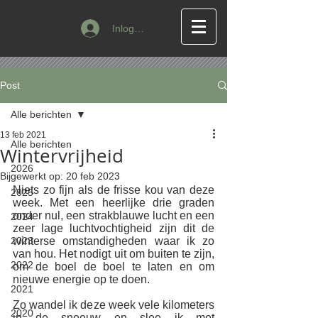
Inloggen
Post
Alle berichten
13 feb 2021
Alle berichten
Wintervrijheid
2026
Bijgewerkt op:
20 feb 2023
Niets zo fijn als de frisse kou van deze 
2025
week. Met een heerlijke drie graden 
onder nul, een strakblauwe lucht en een 
2024
zeer lage luchtvochtigheid zijn dit de 
2023
winterse omstandigheden waar ik zo 
van hou. Het nodigt uit om buiten te zijn, 
2022
om de boel de boel te laten en om 
nieuwe energie op te doen. 
2021
Zo wandel ik deze week vele kilometers 
2020
in de sneeuw en slee ik met 