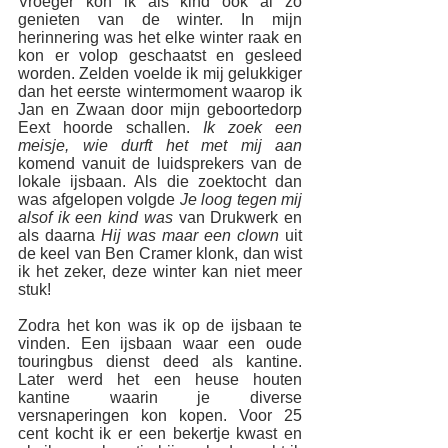
Vroeger kon ik als kind ook al zo 
genieten van de winter. In mijn 
herinnering was het elke winter raak en 
kon er volop geschaatst en gesleed 
worden. Zelden voelde ik mij gelukkiger 
dan het eerste wintermoment waarop ik 
Jan en Zwaan door mijn geboortedorp 
Eext hoorde schallen. 
Ik zoek een 
meisje, wie durft het met mij aan
komend vanuit de luidsprekers van de 
lokale ijsbaan. Als die zoektocht dan 
was afgelopen volgde 
Je loog tegen mij 
alsof ik een kind was
 van Drukwerk en 
als daarna 
Hij was maar een clown
 uit 
de keel van Ben Cramer klonk, dan wist 
ik het zeker, deze winter kan niet meer 
stuk!
Zodra het kon was ik op de ijsbaan te 
vinden. Een ijsbaan waar een oude 
touringbus dienst deed als kantine. 
Later werd het een heuse houten 
kantine waarin je diverse 
versnaperingen kon kopen. Voor 25 
cent kocht ik er een bekertje kwast en 