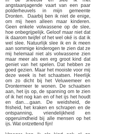
angstaanjagende vaart van een paar 
polderheuvels in mijn gemeente 
Dronten.  Daarbij ben ik niet de enige, 
om mij heen alleen maar kinderen. 
Geen enkele volwassene op de slee, 
hoe onbegrijpelijk. Geloof maar niet dat 
ik daarom twijfel of het wel oké is dat ik 
wel slee. Natuurlijk slee ik en ik meen 
aan sommige kinderogen te zien dat ze 
mij helemaal niet als volwassene zien 
maar meer als een erg groot kind dat 
geniet van het spelen. Dat hebben ze 
goed gezien. Maar het mooiste voor mij 
deze week is het schaatsen. Heerlijk 
om zo dicht bij het Veluwemeer en 
Drontermeer te wonen. De schaatsen 
aan, het ijs op, de spanning om te zien 
of ik het nog kan en of het ijs het houdt 
en dan….gaan. De weidsheid, de 
frisheid, het kraken en schrapen en de 
ontspanning, vriendelijkheid en 
opgeruimdheid bij alle mensen op het 
ijs. Wat ontzettend fijn!