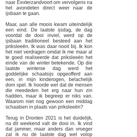
naar Eexterzandvoort om vervolgens na 
het avondeten direct weer naar de 
ijsbaan te gaan.
Maar, aan alle moois kwam uiteindelijk 
een eind. De laatste ijsdag, de dag 
voordat de dooi inviel, werd op de 
ijsbaan traditioneel besteed aan het 
priksleeën. Ik was daar nooit bij. Ik kon 
het niet verdragen omdat ik me maar al 
te goed realiseerde dat priksleeën het 
einde van de winter betekende. Op die 
laatste winterse dag werd het 
goddelijke schaatsijs opgeofferd aan 
een, in mijn kinderogen, belachelijk 
dom spel. Ik hoorde wel dat de mensen 
die meededen het erg naar hun zin 
hadden, maar ik begreep er niks van. 
Waarom niet nog gewoon een middag 
schaatsen in plaats van priksleeën? 
Terug in Dronten 2021 is het duidelijk, 
na dit weekend valt de dooi in. Ik vind 
dat jammer, maar anders dan vroeger 
zal ik nu de laatste dag wel volop 