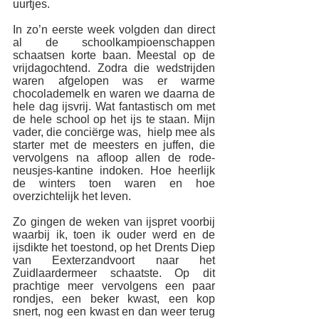
uurtjes. 
In zo’n eerste week volgden dan direct 
al de schoolkampioenschappen 
schaatsen korte baan. Meestal op de 
vrijdagochtend. Zodra die wedstrijden 
waren afgelopen was er warme 
chocolademelk en waren we daarna de 
hele dag ijsvrij. Wat fantastisch om met 
de hele school op het ijs te staan. Mijn 
vader, die conciërge was,  hielp mee als 
starter met de meesters en juffen, die 
vervolgens na afloop allen de rode-
neusjes-kantine indoken. Hoe heerlijk 
de winters toen waren en hoe  
overzichtelijk het leven.
Zo gingen de weken van ijspret voorbij 
waarbij ik, toen ik ouder werd en de 
ijsdikte het toestond, op het Drents Diep 
van Eexterzandvoort naar het 
Zuidlaardermeer schaatste. Op dit 
prachtige meer vervolgens een paar 
rondjes, een beker kwast, een kop 
snert, nog een kwast en dan weer terug 