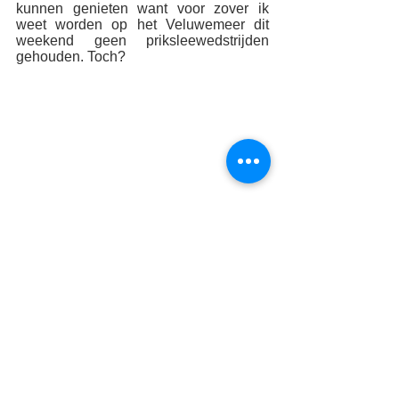
kunnen genieten want voor zover ik 
weet worden op het Veluwemeer dit 
weekend geen priksleewedstrijden 
gehouden. Toch?
Wil je op de hoogte blijven van nieuwe 
verhalen? Registreer dan je mailadres 
en krijg vervolgens wekelijks gratis een 
bericht in je mailbox zodra een nieuw 
verhaal is gepubliceerd.
2021