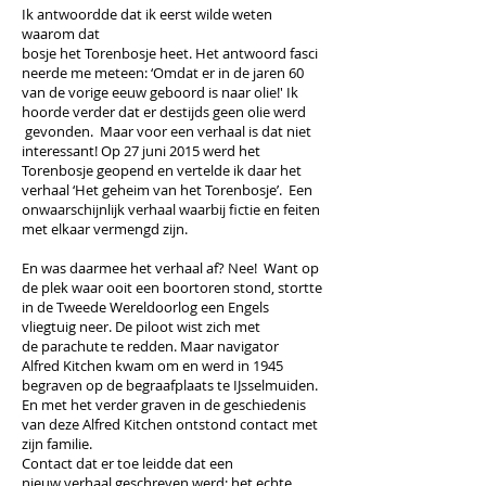
Ik antwoordde dat ik eerst wilde weten
waarom dat
bosje het Torenbosje heet. Het antwoord fasci
neerde me meteen: ‘Omdat er in de jaren 60
van de vorige eeuw geboord is naar olie!' Ik
hoorde verder dat er destijds geen olie werd
gevonden. Maar voor een verhaal is dat niet
interessant! Op 27 juni 2015 werd het
Torenbosje geopend en vertelde ik daar het
verhaal ‘Het geheim van het Torenbosje’. Een
onwaarschijnlijk verhaal waarbij fictie en feiten
met elkaar vermengd zijn.
En was daarmee het verhaal af? Nee! Want op
de plek waar ooit een boortoren stond, stortte
in de Tweede Wereldoorlog een Engels
vliegtuig neer. De piloot wist zich met
de parachute te redden. Maar navigator
Alfred Kitchen kwam om en werd in 1945
begraven op de begraafplaats te IJsselmuiden.
En met het verder graven in de geschiedenis
van deze Alfred Kitchen ontstond contact met
zijn familie.
Contact dat er toe leidde dat een
nieuw verhaal geschreven werd:
het echte