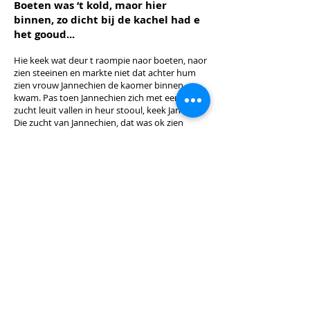
Boeten was ‘t kold, maor hier
binnen, zo dicht bij de kachel had e
het gooud...
Hie keek wat deur t raompie naor boeten, naor
zien steeinen en markte niet dat achter hum
zien vrouw Jannechien de kaomer binnen
kwam. Pas toen Jannechien zich met een dikke
zucht leuit vallen in heur stooul, keek Jan op.
Die zucht van Jannechien, dat was ok zien
zucht. Jan keek zien vrouw iens aan. Jannechien
keek terug. Beide zeeiden niks, maor de blikken
zeeiden zoveul.
Lees verder...