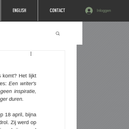
ENGLISH
CONTACT
Inloggen
 komt? Het lijkt 
es: 
Een writer's 
een inspiratie, 
nger duren.
 18 april, bijna 
rol. Zij werd op 