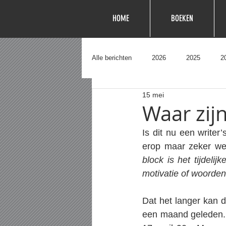
HOME
BOEKEN
Alle berichten
2026
2025
2
15 mei
Waar zij
Is dit nu een writer’
erop maar zeker wet
block is het tijdeli
motivatie of woorden
Dat het langer kan du
een maand geleden.