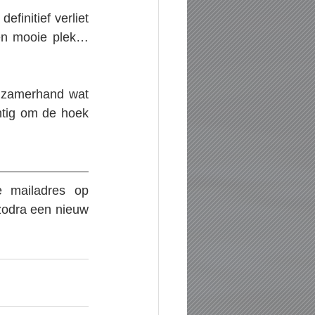
finitief verliet 
en mooie plek… 
gzamerhand wat 
chtig om de hoek 
Wil je op de hoogte blijven van nieuwe verhalen? Registreer dan je mailadres op 
zodra een nieuw 