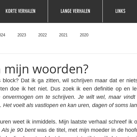
KORTE VERHALEN
LANGE VERHALEN
LINKS
024
2023
2022
2021
2020
n mijn woorden?
s block? Dat ik ga zitten, wil schrijven maar dat er niets
en doe ik het niet. Dus zoek ik een definitie op en le
jke onvermogen om te schrijven. Je wilt wel, maar vindt g
. Het voelt als vastlopen en kan uren, dagen of soms la
ren weet ik inmiddels. Mijn laatste verhaal schreef ik op
 
Als je 90 bent
 was de titel, met mijn moeder in de hoofd