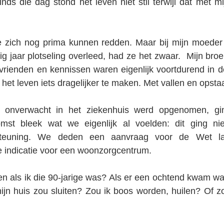
nds die dag stond het leven niet stil terwijl dat met mi
ie zich nog prima kunnen redden. Maar bij mijn moeder 
g jaar plotseling overleed, had ze het zwaar.  Mijn broe
 vrienden en kennissen waren eigenlijk voortdurend in 
het leven iets dragelijker te maken. Met vallen en opstaa
i onverwacht in het ziekenhuis werd opgenomen, ging
komst bleek wat we eigenlijk al voelden: dit ging ni
teuning. We deden een aanvraag voor de Wet lan
de indicatie voor een woonzorgcentrum.
 als ik die 90-jarige was? Als er een ochtend kwam waa
ijn huis zou sluiten? Zou ik boos worden, huilen? Of zo