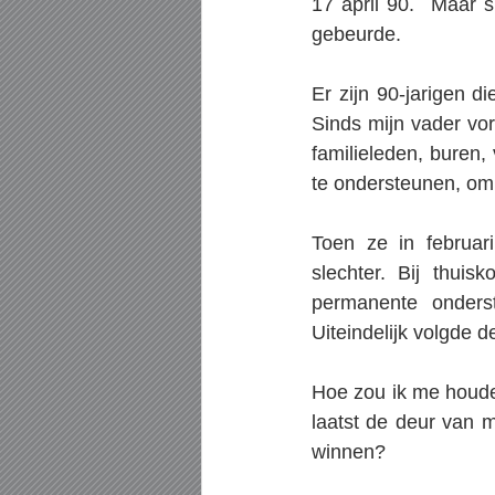
17 april 90.  Maar si
gebeurde.
Er zijn 90-jarigen d
Sinds mijn vader vori
familieleden, buren,
te ondersteunen, om 
Toen ze in februar
slechter. Bij thuis
permanente onders
Uiteindelijk volgde 
Hoe zou ik me houden
laatst de deur van m
winnen?