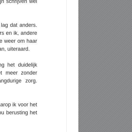
jn schrijven wel 
lag dat anders. 
rs en ik, andere 
de weer om haar 
n, uiteraard.
 het duidelijk 
et meer zonder 
gdurige zorg. 
rop ik voor het 
u berusting het 