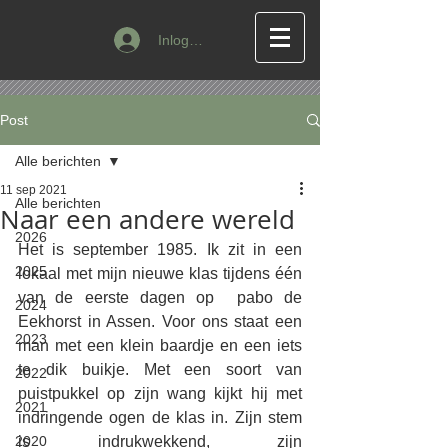
Inloggen
Post
Alle berichten
11 sep 2021
Alle berichten
Naar een andere wereld
2026
Het is september 1985. Ik zit in een 
2025
lokaal met mijn nieuwe klas tijdens één 
van de eerste dagen op  pabo de 
2024
Eekhorst in Assen. Voor ons staat een 
2023
man met een klein baardje en een iets 
te dik buikje. Met een soort van 
2022
puistpukkel op zijn wang kijkt hij met 
2021
indringende ogen de klas in. Zijn stem 
2020
is indrukwekkend, zijn 