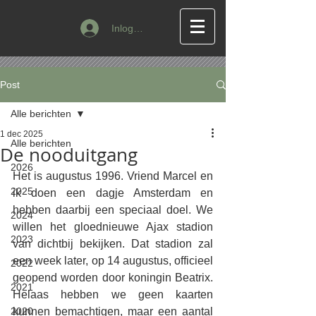
Inloggen
Post
Alle berichten
1 dec 2025
Alle berichten
De nooduitgang
2026
Het is augustus 1996. Vriend Marcel en 
2025
ik doen een dagje Amsterdam en 
hebben daarbij een speciaal doel. We 
2024
willen het gloednieuwe Ajax stadion 
2023
van dichtbij bekijken. Dat stadion zal 
een week later, op 14 augustus, officieel 
2022
geopend worden door koningin Beatrix. 
2021
Helaas hebben we geen kaarten 
2020
kunnen bemachtigen, maar een aantal 