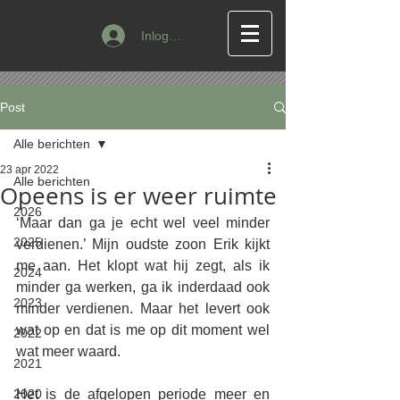
Inloggen
Post
Alle berichten
23 apr 2022
Alle berichten
Opeens is er weer ruimte
2026
‘Maar dan ga je echt wel veel minder 
2025
verdienen.’ Mijn oudste zoon Erik kijkt 
me aan. Het klopt wat hij zegt, als ik 
2024
minder ga werken, ga ik inderdaad ook 
2023
minder verdienen. Maar het levert ook 
wat op en dat is me op dit moment wel 
2022
wat meer waard.
2021
2020
Het is de afgelopen periode meer en 