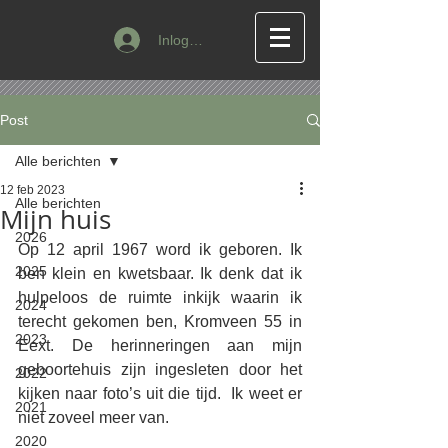
Inloggen
Post
Alle berichten
12 feb 2023
Alle berichten
Mijn huis
2026
Op 12 april 1967 word ik geboren. Ik 
2025
ben klein en kwetsbaar. Ik denk dat ik 
hulpeloos de ruimte inkijk waarin ik 
2024
terecht gekomen ben, Kromveen 55 in 
2023
Eext. De herinneringen aan mijn 
geboortehuis zijn ingesleten door het 
2022
kijken naar foto’s uit die tijd.  Ik weet er 
2021
niet zoveel meer van. 
2020