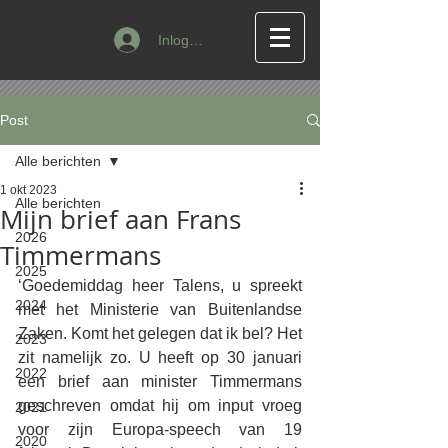
Inloggen
Post
Alle berichten
1 okt 2023
Alle berichten
Mijn brief aan Frans
2026
Timmermans
2025
‘Goedemiddag heer Talens, u spreekt 
2024
met het Ministerie van Buitenlandse 
Zaken. Komt het gelegen dat ik bel? Het 
2023
zit namelijk zo. U heeft op 30 januari 
2022
een brief aan minister Timmermans 
geschreven omdat hij om input vroeg 
2021
voor zijn Europa-speech van 19 
2020