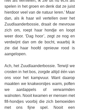
niet als vernielen, ik zie dit nu echt als 
spelen in het groen en denk dat ze juist 
hierdoor veel van de natuur leren.’ Maar 
dan, als ik haar wil vertellen over het 
Zuudlaanderbossie, draait de mevrouw 
zich om, roept haar hondje en loopt 
weer door. ‘Dag hoor’, zegt ze nog en 
verdwijnt dan om de bocht, waarbij ik 
zie dat haar hoofd opnieuw rood is 
aangelopen.
Ach, het Zuudlaanderbossie. Terwijl we 
crosten in het bos, zorgde altijd één van 
ons voor het kampvuur. Want daarop 
maakten we knakworstjes warm, poften 
we aardappels of verwarmden 
walnoten. Nooit kwamen er mensen met 
fifi-hondjes voorbij die zich bemoeiden 
met ons fijne spel. Nooit een 