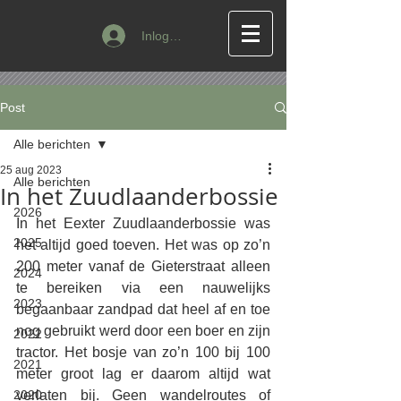
Inloggen
Post
Alle berichten
25 aug 2023
Alle berichten
In het Zuudlaanderbossie
2026
In het Eexter Zuudlaanderbossie was 
2025
het altijd goed toeven. Het was op zo’n 
200 meter vanaf de Gieterstraat alleen 
2024
te bereiken via een nauwelijks 
2023
begaanbaar zandpad dat heel af en toe 
nog gebruikt werd door een boer en zijn 
2022
tractor. Het bosje van zo’n 100 bij 100 
2021
meter groot lag er daarom altijd wat 
2020
verlaten bij. Geen wandelroutes of 