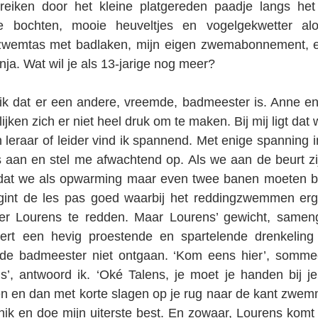
ereiken door het kleine platgereden paadje langs het k
rpe bochten, mooie heuveltjes en vogelgekwetter a
wemtas met badlaken, mijn eigen zwemabonnement, een
nja. Wat wil je als 13-jarige nog meer?
ik dat er een andere, vreemde, badmeester is. Anne en 
lijken zich er niet heel druk om te maken. Bij mij ligt dat 
leraar of leider vind ik spannend. Met enige spanning in m
s aan en stel me afwachtend op. Als we aan de beurt zij
t dat we als opwarming maar even twee banen moeten bo
int de les pas goed waarbij het reddingzwemmen erg
beer Lourens te redden. Maar Lourens’ gewicht, samen
ert een hevig proestende en spartelende drenkeling 
e badmeester niet ontgaan. ‘Kom eens hier’, sommeert
ens’, antwoord ik. ‘Oké Talens, je moet je handen bij je 
n en dan met korte slagen op je rug naar de kant zwemm
 knik en doe mijn uiterste best. En zowaar, Lourens komt