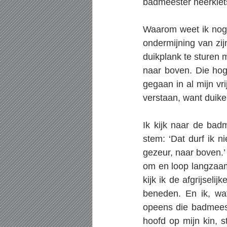
badmeester neerklet
Waarom weet ik nog 
ondermijning van zij
duikplank te sturen m
naar boven. Die hoge
gegaan in al mijn vr
verstaan, want duik
Ik kijk naar de bad
stem: ‘Dat durf ik n
gezeur, naar boven.’
om en loop langzaam 
kijk ik de afgrijseli
beneden. En ik, wat
opeens die badmeest
hoofd op mijn kin, s