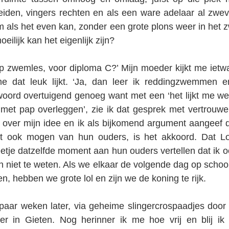
eiden, vingers rechten en als een ware adelaar al zwev
 als het even kan, zonder een grote plons weer in het 
eilijk kan het eigenlijk zijn?
 zwemles, voor diploma C?’ Mijn moeder kijkt me ietwa
 dat leuk lijkt. ‘Ja, dan leer ik reddingzwemmen en
twoord overtuigend genoeg want met een ‘het lijkt me w
 met pap overleggen’, zie ik dat gesprek met vertrouwe
over mijn idee en ik als bijkomend argument aangeef da
t ook mogen van hun ouders, is het akkoord. Dat Lo
etje datzelfde moment aan hun ouders vertellen dat ik 
 niet te weten. Als we elkaar de volgende dag op school
n, hebben we grote lol en zijn we de koning te rijk.
aar weken later, via geheime slingercrospaadjes door h
in Gieten. Nog herinner ik me hoe vrij en blij ik 