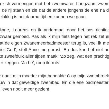
en zich vermengen met het zwemwater. Langzaam zwem 
n de rij staan en zie dat de andere jongens de ene na 
lukkig is het daarna tijd en kunnen we gaan.
nne, Lourens en ik andermaal door het bos richtin
zwaar gemoed. Pas als ik mijn fiets tegen het rek zet en
dat de eigen Zwanemeerbadmeester terug is, voel ik me 
niet Gert’, stelt Anne me gerust. En dus kan het niet an
e zweefduik aller tijden maak. ‘Zo zeg, wat een prachtig
 zeggen. ‘Ja hè’, roep ik trots.
 naait mijn moeder mijn behaalde C op mijn zwembroekje
pauw in dat geweldige zwembad. En die ene badmeester h
 leven nooit meer gezien!