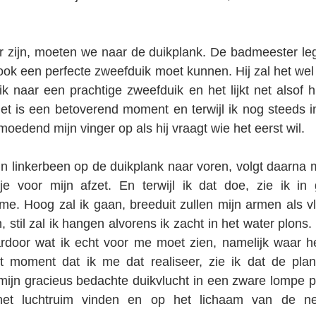
r zijn, moeten we naar de duikplank. De badmeester legt
 ook een perfecte zweefduik moet kunnen. Hij zal het wel
k naar een prachtige zweefduik en het lijkt net alsof hij
Het is een betoverend moment en terwijl ik nog steeds in
rmoedend mijn vinger op als hij vraagt wie het eerst wil.  
jn linkerbeen op de duikplank naar voren, volgt daarna m
 voor mijn afzet. En terwijl ik dat doe, zie ik in 
me. Hoog zal ik gaan, breeduit zullen mijn armen als vl
stil zal ik hangen alvorens ik zacht in het water plons. J
door wat ik echt voor me moet zien, namelijk waar he
t moment dat ik me dat realiseer, zie ik dat de plank
mijn gracieus bedachte duikvlucht in een zware lompe pl
 het luchtruim vinden en op het lichaam van de ne