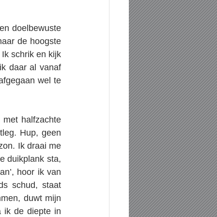
een doelbewuste 
naar de hoogste 
k schrik en kijk 
k daar al vanaf 
afgegaan wel te 
met halfzachte 
tleg. Hup, geen 
on. Ik draai me 
 duikplank sta, 
an’, hoor ik van 
s schud, staat 
men, duwt mijn 
ik de diepte in 