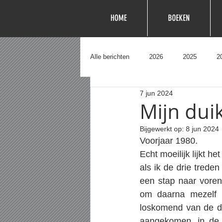
HOME
BOEKEN
Alle berichten
2026
2025
2
7 jun 2024
Mijn dui
Bijgewerkt op:
8 jun 2024
Voorjaar 1980.
Echt moeilijk lijkt h
als ik de drie trede
een stap naar voren
om daarna mezelf m
loskomend van de du
aangekomen, in de 