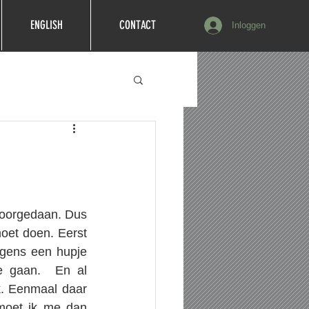
ENGLISH
CONTACT
Inloggen
 voorgedaan. Dus 
oet doen. Eerst 
gens een hupje 
 gaan.  En al 
. Eenmaal daar 
moet ik me dan 