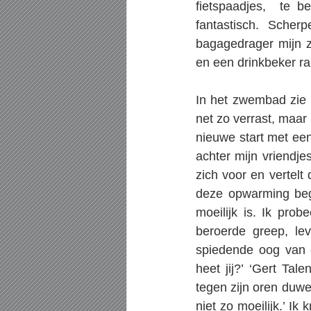
fietspaadjes,  te b
fantastisch. Sche
bagagedrager mijn z
en een drinkbeker ra
In het zwembad zie 
net zo verrast, maar 
nieuwe start met een 
achter mijn vriendje
zich voor en vertel
deze opwarming beg
moeilijk is. Ik pro
beroerde greep, lev
spiedende oog van d
heet jij?’ ‘Gert Tal
tegen zijn oren duwe
niet zo moeilijk.’ Ik