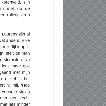
orenveld, zijn 
lom met op de 
 rolletje drop 
Lourens zijn al 
wat anders. Elke 
ijn lijf loop ik 
n, stelt de man 
rstcrawlen. Na 
 leuk maar ook 
gaand met mijn 
op. Het is het 
 hij mij. ‘Hoe 
vriendje stevig 
en. Het is echt 
 met iets minder 