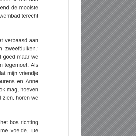
end de mooiste 
zwembad terecht 
t verbaasd aan 
 zweefduiken.’ 
el goed maar we 
n tegemoet. Als 
t mijn vriendje 
urens en Anne 
ook mag, hoeven 
 zien, horen we 
et bos richting 
me voelde. De 