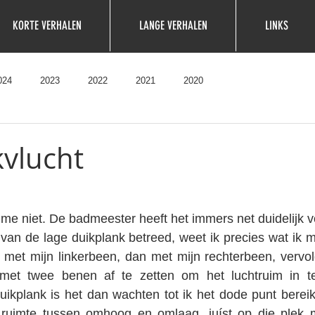
KORTE VERHALEN
LANGE VERHALEN
LINKS
024
2023
2022
2021
2020
kvlucht
et me niet. De badmeester heeft het immers net duidelijk
n van de lage duikplank betreed, weet ik precies wat ik m
 met mijn linkerbeen, dan met mijn rechterbeen, vervol
et twee benen af te zetten om het luchtruim in te
ikplank is het dan wachten tot ik het dode punt bereik
ruimte tussen omhoog en omlaag, juíst op die plek 