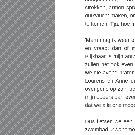
strekken, armen spr
duikvlucht maken, om
te komen. Tja, hoe mo
'Mam mag ik weer op
en vraagt dan of me
Blijkbaar is mijn an
zullen het ook even
we die avond praten 
Lourens en Anne di
overigens op zo’n be
mijn ouders dan even
dat we alle drie moge
Dus fietsen we een p
zwembad Zwanemeer 