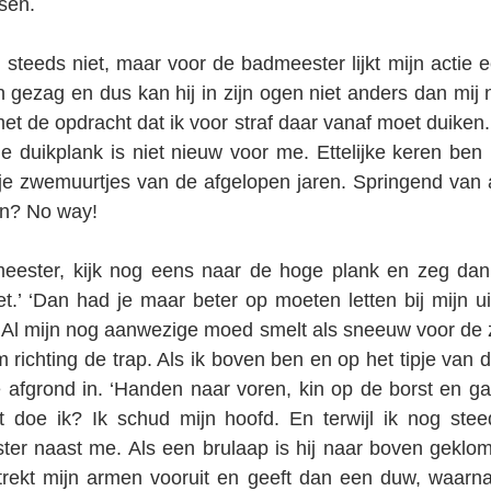
sen.
steeds niet, maar voor de badmeester lijkt mijn actie 
n gezag en dus kan hij in zijn ogen niet anders dan mij 
et de opdracht dat ik voor straf daar vanaf moet duiken. I
 duikplank is niet nieuw voor me. Ettelijke keren ben i
ije zwemuurtjes van de afgelopen jaren. Springend van 
en? No way!
meester, kijk nog eens naar de hoge plank en zeg dan 
iet.’ ‘Dan had je maar beter op moeten letten bij mijn ui
 Al mijn nog aanwezige moed smelt als sneeuw voor de z
richting de trap. Als ik boven ben en op het tipje van de
jke afgrond in. ‘Handen naar voren, kin op de borst en ga
 doe ik? Ik schud mijn hoofd. En terwijl ik nog steed
er naast me. Als een brulaap is hij naar boven geklom
trekt mijn armen vooruit en geeft dan een duw, waarna 