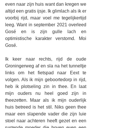
even naar zijn huis want dan kregen we 
altijd een gratis ijsje. Ik glimlach als ik er 
voorbij rijd, maar voel me tegelijkertijd 
leeg. Want in september 2021 overleed 
Gosé en is zijn gulle lach en 
optimistische karakter verstomd. Moi 
Gosé.
Ik keer naar rechts, rijd de oude 
Groningerweg af en sla na het tunneltje 
links om het fietspad naar Eext te 
volgen. Als ik mijn geboortedorp in rijd, 
heb ik plotseling zin in thee. En laat 
mijn ouders nu heel goed zijn in 
theezetten. Maar als ik mijn ouderlijk 
huis betreed is het stil. Niks geen thee 
maar een slapende vader die zijn luie 
stoel naar achteren heeft gezet en een 
rustende moeder die boven even een 