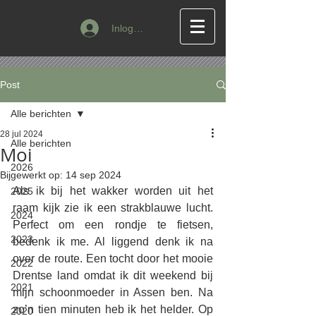
Inloggen
Post
Alle berichten
28 jul 2024
Alle berichten
Moi
2026
Bijgewerkt op:
14 sep 2024
Als ik bij het wakker worden uit het 
2025
raam kijk zie ik een strakblauwe lucht. 
2024
Perfect om een rondje te fietsen, 
2023
bedenk ik me. Al liggend denk ik na 
over de route. Een tocht door het mooie 
2022
Drentse land omdat ik dit weekend bij 
2021
mijn schoonmoeder in Assen ben. Na 
zo’n tien minuten heb ik het helder. Op 
2020