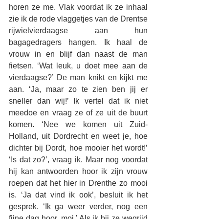
horen ze me. Vlak voordat ik ze inhaal 
zie ik de rode vlaggetjes van de Drentse 
rijwielvierdaagse aan hun 
bagagedragers hangen. Ik haal de 
vrouw in en blijf dan naast de man 
fietsen. ‘Wat leuk, u doet mee aan de 
vierdaagse?’ De man knikt en kijkt me 
aan. ‘Ja, maar zo te zien ben jij er 
sneller dan wij!’ Ik vertel dat ik niet 
meedoe en vraag ze of ze uit de buurt 
komen. ‘Nee we komen uit Zuid-
Holland, uit Dordrecht en weet je, hoe 
dichter bij Dordt, hoe mooier het wordt!’ 
‘Is dat zo?’, vraag ik. Maar nog voordat 
hij kan antwoorden hoor ik zijn vrouw 
roepen dat het hier in Drenthe zo mooi 
is. ‘Ja dat vind ik ook’, besluit ik het 
gesprek. ‘Ik ga weer verder, nog een 
fijne dag hoor, moi.’ Als ik bij ze wegrijd 