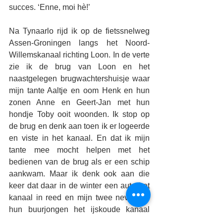
succes. ‘Enne, moi hè!’
Na Tynaarlo rijd ik op de fietssnelweg 
Assen-Groningen langs het Noord-
Willemskanaal richting Loon. In de verte 
zie ik de brug van Loon en het 
naastgelegen brugwachtershuisje waar 
mijn tante Aaltje en oom Henk en hun 
zonen Anne en Geert-Jan met hun 
hondje Toby ooit woonden. Ik stop op 
de brug en denk aan toen ik er logeerde 
en viste in het kanaal. En dat ik mijn 
tante mee mocht helpen met het 
bedienen van de brug als er een schip 
aankwam. Maar ik denk ook aan die 
keer dat daar in de winter een auto het 
kanaal in reed en mijn twee neven en 
hun buurjongen het ijskoude kanaal 
insprongen en zo de inzittenden 