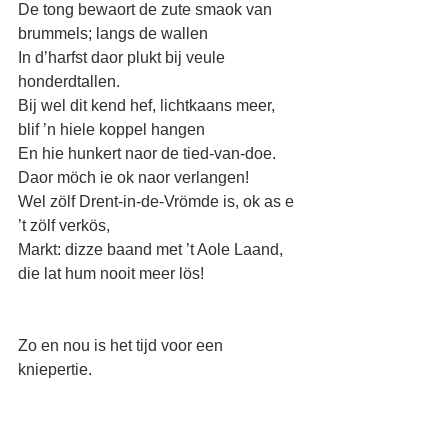
De tong bewaort de zute smaok van 
brummels; langs de wallen
In d’harfst daor plukt bij veule 
honderdtallen.
Bij wel dit kend hef, lichtkaans meer, 
blif ’n hiele koppel hangen
En hie hunkert naor de tied-van-doe. 
Daor möch ie ok naor verlangen!
Wel zölf Drent-in-de-Vrömde is, ok as e 
’t zölf verkös,
Markt: dizze baand met ’t Aole Laand, 
die lat hum nooit meer lös!
Zo en nou is het tijd voor een 
kniepertie. 