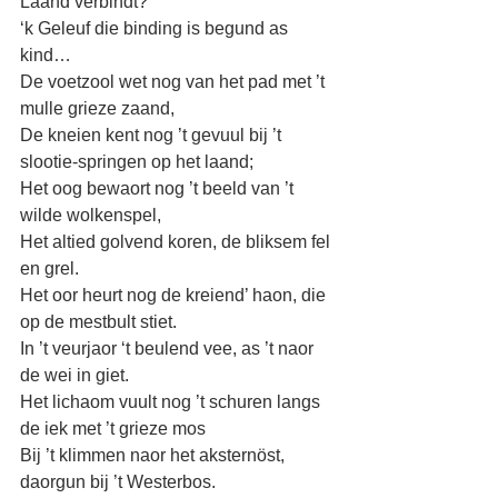
Laand verbindt?
‘k Geleuf die binding is begund as 
kind…
De voetzool wet nog van het pad met ’t 
mulle grieze zaand,
De kneien kent nog ’t gevuul bij ’t  
slootie-springen op het laand;
Het oog bewaort nog ’t beeld van ’t 
wilde wolkenspel,
Het altied golvend koren, de bliksem fel 
en grel.
Het oor heurt nog de kreiend’ haon, die 
op de mestbult stiet.
In ’t veurjaor ‘t beulend vee, as ’t naor 
de wei in giet.
Het lichaom vuult nog ’t schuren langs 
de iek met ’t grieze mos
Bij ’t klimmen naor het aksternöst, 
daorgun bij ’t Westerbos.