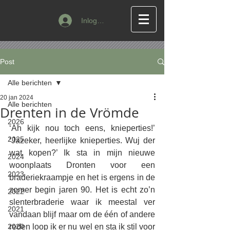
Inloggen
Post
Alle berichten
20 jan 2024
Alle berichten
Drenten in de Vrömde
2026
‘Ah kijk nou toch eens, knieperties!’ 
2025
‘Jazeker, heerlijke knieperties. Wuj der 
wat kopen?’ Ik sta in mijn nieuwe 
2024
woonplaats Dronten voor een 
2023
braderiekraampje en het is ergens in de 
zomer begin jaren 90. Het is echt zo’n 
2022
slenterbraderie waar ik meestal ver 
2021
vandaan blijf maar om de één of andere 
2020
reden loop ik er nu wel en sta ik stil voor 